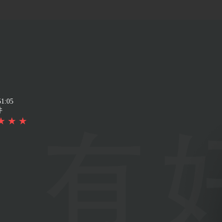
51:05
井
★
★
★