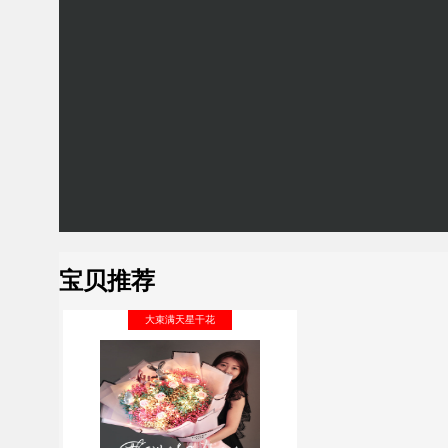
宝贝推荐
大束满天星干花