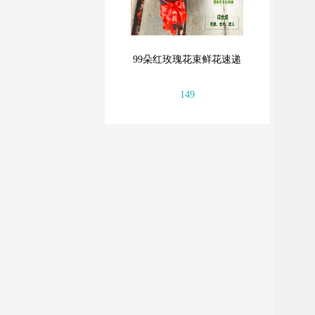
99朵红玫瑰花束鲜花速递
149