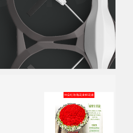
99朵红玫瑰花束鲜花速
递