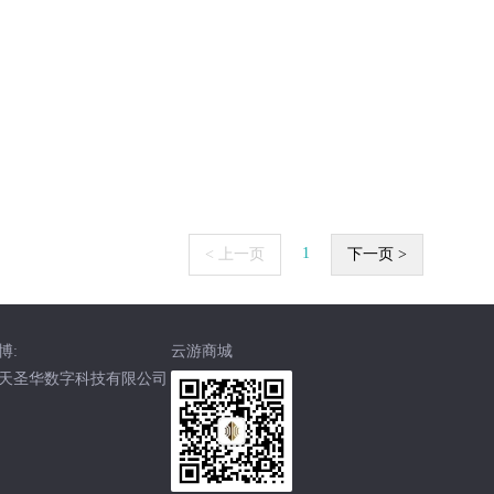
1
< 上一页
下一页 >
博:
云游商城
天圣华数字科技有限公司