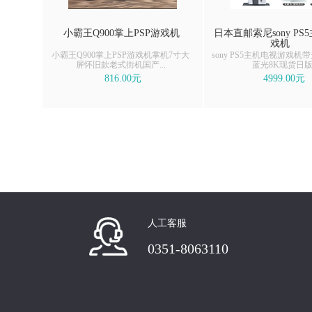
小霸王Q900掌上PSP游戏机
日本直邮索尼sony P
戏机
小霸王Q900掌上PSP游戏机掌机7寸大
sony PS5主机电视游戏
屏怀旧款老式街机国产...
蓝光8K现货日
816.00元
4999.00元
人工客服
0351-8063110