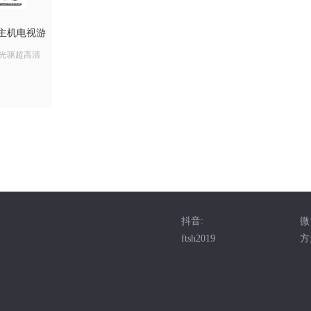
S5主机电视游
机带光驱超高清
版
抖音:
微
ftsh2019
方