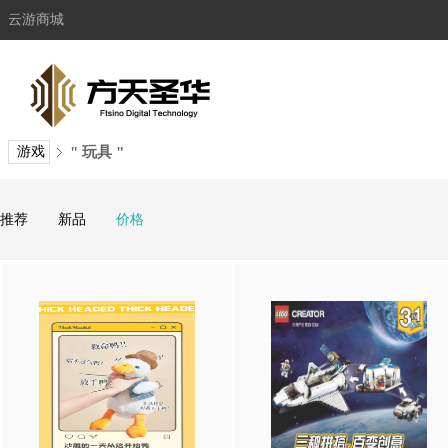
云游商城
游戏
" 玩具 "
推荐
新品
价格