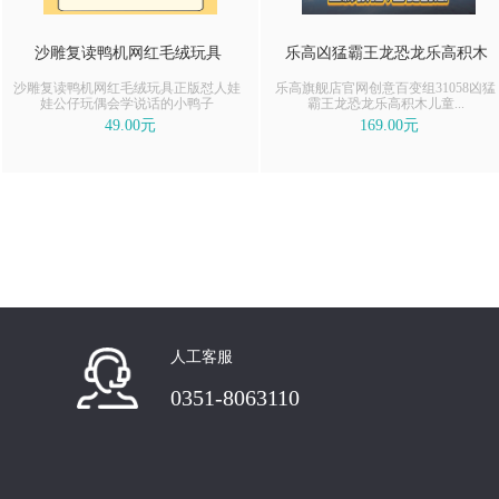
沙雕复读鸭机网红毛绒玩具
乐高凶猛霸王龙恐龙乐高积木
沙雕复读鸭机网红毛绒玩具正版怼人娃
乐高旗舰店官网创意百变组31058凶猛
娃公仔玩偶会学说话的小鸭子
霸王龙恐龙乐高积木儿童...
49.00元
169.00元
人工客服
0351-8063110