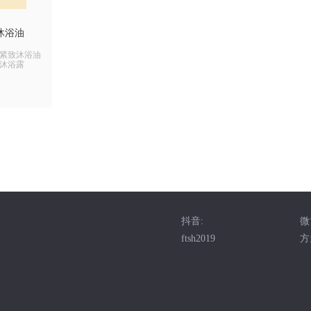
沐浴油
紧致沐浴油
沐浴露
抖音:
微
ftsh2019
方