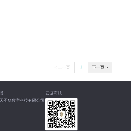
1
< 上一页
下一页 >
博:
云游商城
天圣华数字科技有限公司