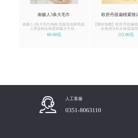
南极人3条大毛巾
欧舒丹甜扁桃紧致
南极人3条大毛巾纯棉 洗脸洗澡家用成
【限时加赠】欧舒丹甜扁桃
人男女帕全棉柔软吸水不掉...
全身清洁补水保湿滋润
60.00元
215.00元
人工客服
0351-8063110