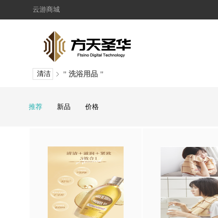
云游商城
清洁
" 洗浴用品 "
推荐
新品
价格