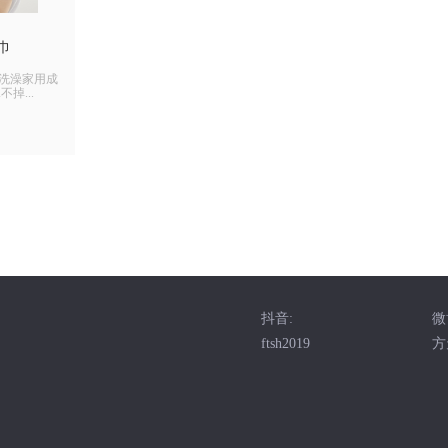
巾
脸洗澡家用成
掉...
抖音:
微
ftsh2019
方