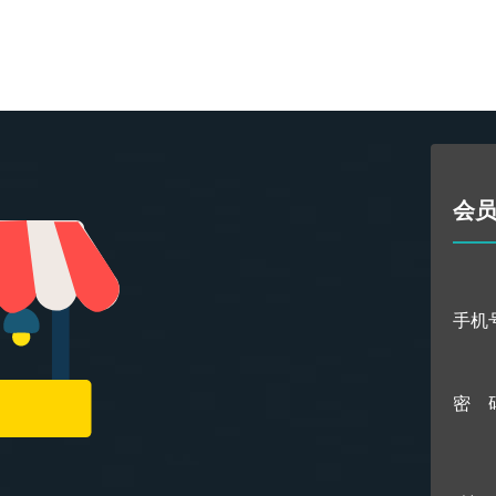
会
手机
密 