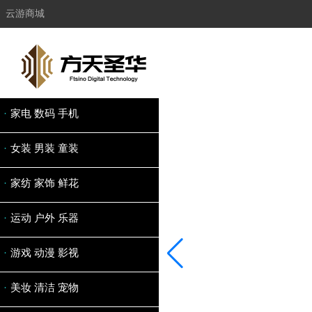
云游商城
·
家电 数码 手机
·
女装 男装 童装
·
家纺 家饰 鲜花
·
运动 户外 乐器
·
游戏 动漫 影视
·
美妆 清洁 宠物