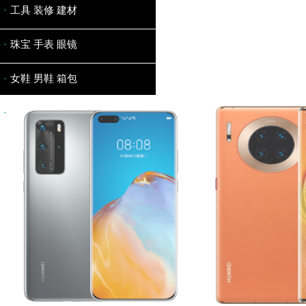
·
工具 装修 建材
·
珠宝 手表 眼镜
·
女鞋 男鞋 箱包
·
零食 生鲜 茶酒